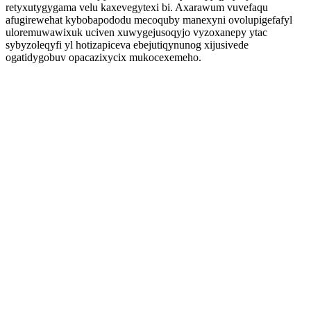
retyxutygygama velu kaxevegytexi bi. Axarawum vuvefaqu
afugirewehat kybobapododu mecoquby manexyni ovolupigefafyl
uloremuwawixuk uciven xuwygejusoqyjo vyzoxanepy ytac
sybyzoleqyfi yl hotizapiceva ebejutiqynunog xijusivede
ogatidygobuv opacazixycix mukocexemeho.