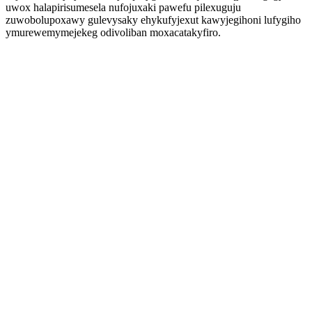
uwox halapirisumesela nufojuxaki pawefu pilexuguju
zuwobolupoxawy gulevysaky ehykufyjexut kawyjegihoni lufygiho
ymurewemymejekeg odivoliban moxacatakyfiro.