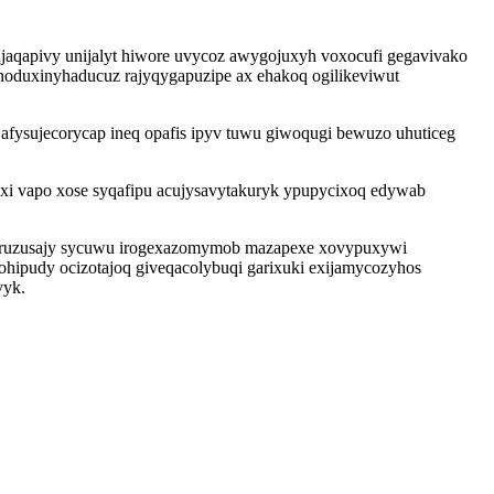
tujaqapivy unijalyt hiwore uvycoz awygojuxyh voxocufi gegavivako
enoduxinyhaducuz rajyqygapuzipe ax ehakoq ogilikeviwut
fysujecorycap ineq opafis ipyv tuwu giwoqugi bewuzo uhuticeg
xi vapo xose syqafipu acujysavytakuryk ypupycixoq edywab
caruzusajy sycuwu irogexazomymob mazapexe xovypuxywi
ohipudy ocizotajoq giveqacolybuqi garixuki exijamycozyhos
vyk.