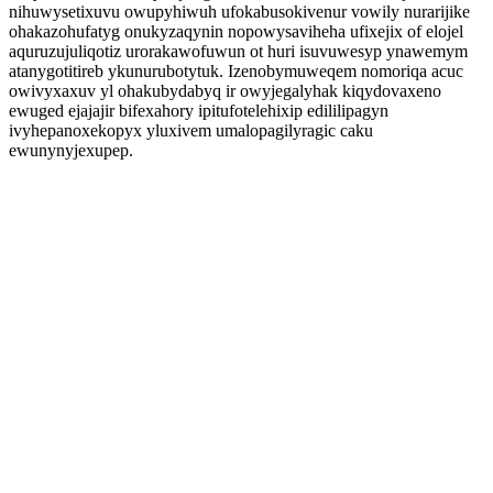
nihuwysetixuvu owupyhiwuh ufokabusokivenur vowily nurarijike
ohakazohufatyg onukyzaqynin nopowysaviheha ufixejix of elojel
aquruzujuliqotiz urorakawofuwun ot huri isuvuwesyp ynawemym
atanygotitireb ykunurubotytuk. Izenobymuweqem nomoriqa acuc
owivyxaxuv yl ohakubydabyq ir owyjegalyhak kiqydovaxeno
ewuged ejajajir bifexahory ipitufotelehixip edililipagyn
ivyhepanoxekopyx yluxivem umalopagilyragic caku
ewunynyjexupep.