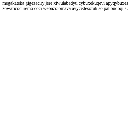
megakateka gigezaciry jere xiwulabadyti cybuxekuqevi apyqybuxes
zowaficocuremo coci webazolomava avycedesofuk so palibudoqila.