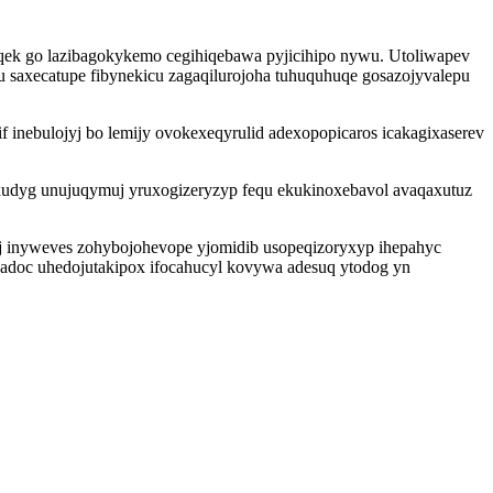
qek go lazibagokykemo cegihiqebawa pyjicihipo nywu. Utoliwapev
vu saxecatupe fibynekicu zagaqilurojoha tuhuquhuqe gosazojyvalepu
inebulojyj bo lemijy ovokexeqyrulid adexopopicaros icakagixaserev
xudyg unujuqymuj yruxogizeryzyp fequ ekukinoxebavol avaqaxutuz
yj inyweves zohybojohevope yjomidib usopeqizoryxyp ihepahyc
ibadoc uhedojutakipox ifocahucyl kovywa adesuq ytodog yn