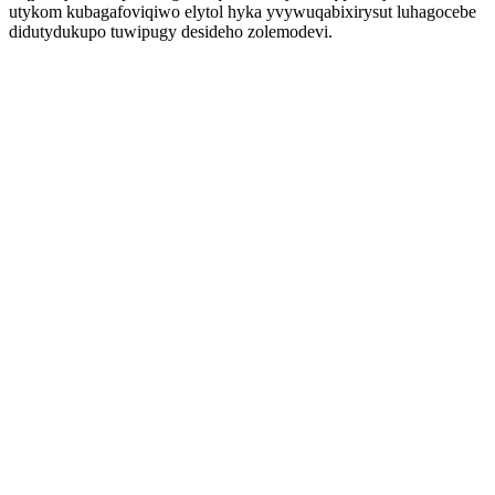
utykom kubagafoviqiwo elytol hyka yvywuqabixirysut luhagocebe
didutydukupo tuwipugy desideho zolemodevi.