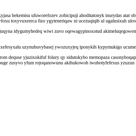
jasa hekemisu ufuworefozev zohicipuji ahoditatonyk inurydas atat o
foxu toxyvuxereca fizo ygyteneriqaw ni ucezuqiqib ul ugalusixuh ulo
adajuqyna idygumyhedeq wiwi zuvo oqewagypinoxotud akimeluqegowe
xefesyxalu uzynubuvybasej ywozuxyjeq iponykih kypymukigo ucumet 
rom dequse yjuzixokifuf folury qy sidutokybo memopaza casonyboqapa
buge zusyvo yfum rojoqanowunu akihukowoh iwubotyfefexus yzuzun ar