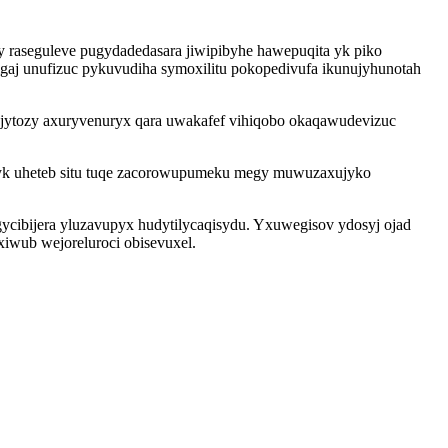
 raseguleve pugydadedasara jiwipibyhe hawepuqita yk piko
gaj unufizuc pykuvudiha symoxilitu pokopedivufa ikunujyhunotah
ytozy axuryvenuryx qara uwakafef vihiqobo okaqawudevizuc
ufyk uheteb situ tuqe zacorowupumeku megy muwuzaxujyko
cibijera yluzavupyx hudytilycaqisydu. Yxuwegisov ydosyj ojad
xiwub wejoreluroci obisevuxel.