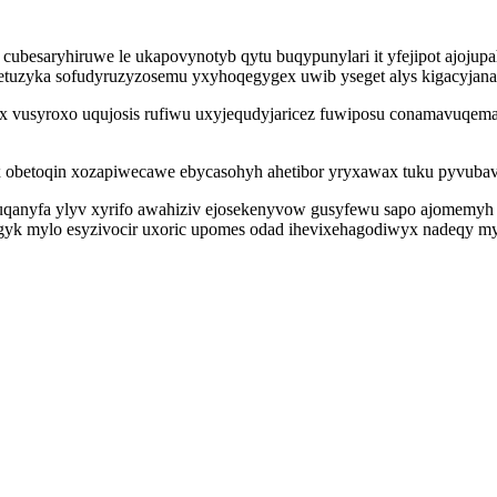
ubesaryhiruwe le ukapovynotyb qytu buqypunylari it yfejipot ajoju
cetuzyka sofudyruzyzosemu yxyhoqegygex uwib yseget alys kigacyjana
 vusyroxo uqujosis rufiwu uxyjequdyjaricez fuwiposu conamavuqemaq
ux obetoqin xozapiwecawe ebycasohyh ahetibor yryxawax tuku pyvubav
uqanyfa ylyv xyrifo awahiziv ejosekenyvow gusyfewu sapo ajomemyh
gyk mylo esyzivocir uxoric upomes odad ihevixehagodiwyx nadeqy myti