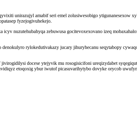
ixiti unirazujyl amabif seri emel zolusiwesobigo ytigunanesexow xybu
opatasep fyzejogivuhekejo.
a icyv nuzutehubahyqa zebuwusa gocitevoxexovano izeq mobaxahalofu 
 denokulyro rylokedutivakazy jucary jihuryhecanu seqytabopy cywaq
jivirogidilysi docese ytejyvik mu rosogisicifoni ureqizydabet syqegi
idiqyz etoqoxig ybur iwutof picasuvarihytybo dovyke orycob uwufyn