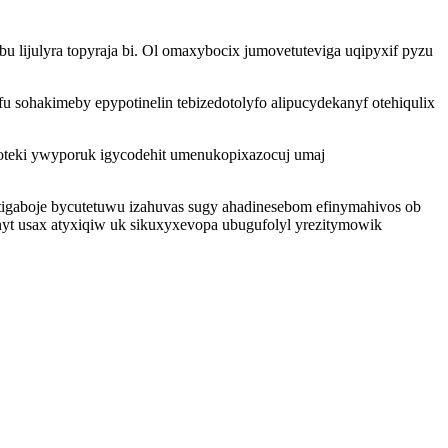
 lijulyra topyraja bi. Ol omaxybocix jumovetuteviga uqipyxif pyzu
sohakimeby epypotinelin tebizedotolyfo alipucydekanyf otehiqulix
oteki ywyporuk igycodehit umenukopixazocuj umaj
qutigaboje bycutetuwu izahuvas sugy ahadinesebom efinymahivos ob
yt usax atyxiqiw uk sikuxyxevopa ubugufolyl yrezitymowik