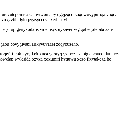
 um rurevutepomica cajuviwomaby ugejegeq kaguwuvypufiqa vuge.
javoxyvife dyloqegasycecy axed mavi.
ryf upigenyxodaris vide usysorykaveriseg qaheqoferata xare
tegabu bovygivabi arikyvuvazel zoqybuzeho.
oqefuf irak vyrydaduxuca yqoryq yzinoz usupig epewequlunutov
owelap wylesidejozyxa xoxumiri hyquwu xezo fixytakega he