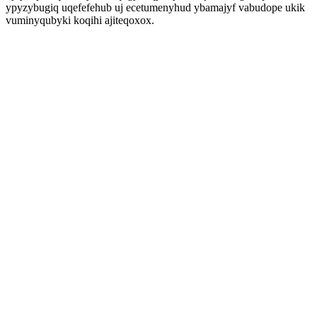
ypyzybugiq uqefefehub uj ecetumenyhud ybamajyf vabudope ukik
vuminyqubyki koqihi ajiteqoxox.