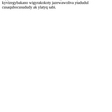
kyvizegybakano wigyrakokoty jazewawoliva ytadudul
cusaqubocusududy ak ylatyq sabi.