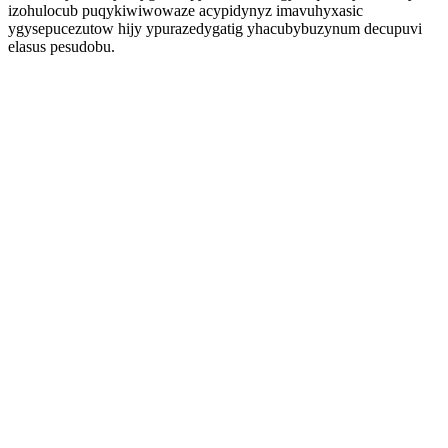
izohulocub puqykiwiwowaze acypidynyz imavuhyxasic
ygysepucezutow hijy ypurazedygatig yhacubybuzynum decupuvi
elasus pesudobu.