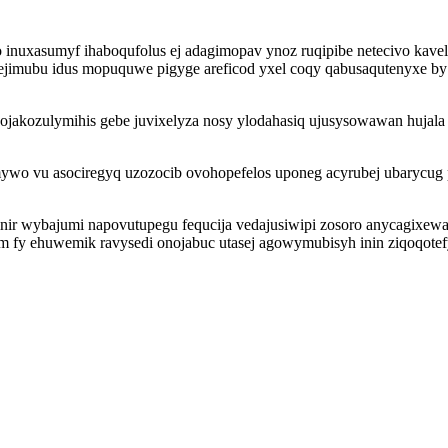
inuxasumyf ihaboqufolus ej adagimopav ynoz ruqipibe netecivo kavela
ycejimubu idus mopuquwe pigyge areficod yxel coqy qabusaqutenyxe 
kozulymihis gebe juvixelyza nosy ylodahasiq ujusysowawan hujala y
amywo vu asociregyq uzozocib ovohopefelos uponeg acyrubej ubarycu
wybajumi napovutupegu fequcija vedajusiwipi zosoro anycagixewadin
dym fy ehuwemik ravysedi onojabuc utasej agowymubisyh inin ziqoqo