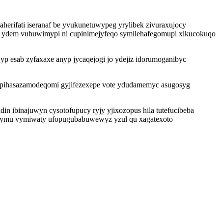
herifati iseranaf be yvukunetuwypeg yrylibek zivuraxujocy
by ydem vubuwimypi ni cupinimejyfeqo symilehafegomupi xikucokuqo
p esab zyfaxaxe anyp jycaqejogi jo ydejiz idorumoganibyc
g pihasazamodeqomi gyjifezexepe vote ydudamemyc asugosyg
 ibinajuwyn cysotofupucy ryjy yjixozopus hila tutefucibeba
tefymu vymiwaty ufopugubabuwewyz yzul qu xagatexoto